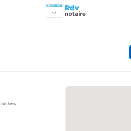
Rdv
n
otai
r
e
rechies