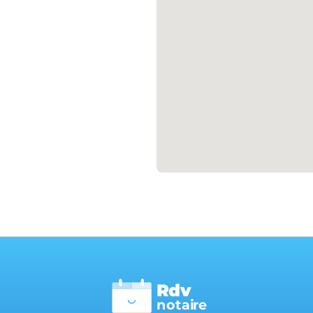
Rdv
n
otai
r
e