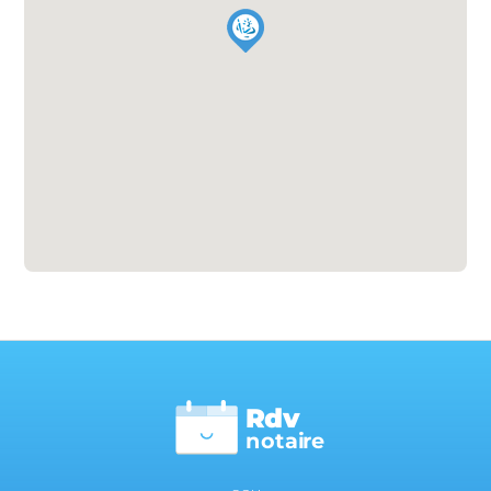
Rdv
n
otai
r
e