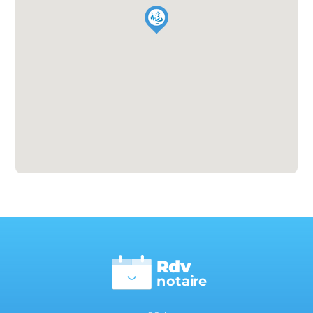
Rdv
n
otai
r
e