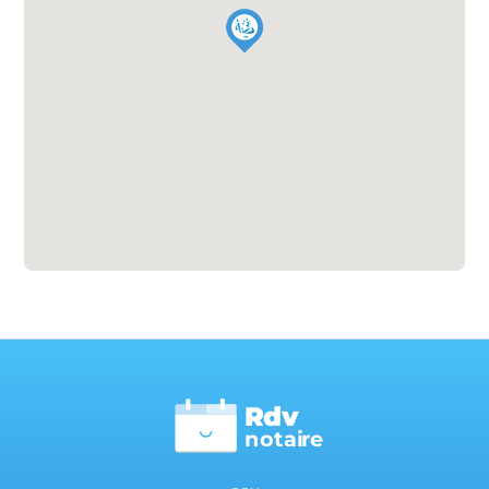
Rdv
n
otai
r
e