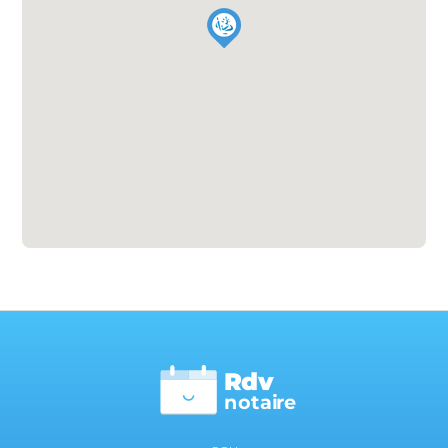
Rdv
n
otai
r
e