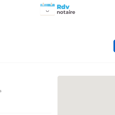
Rdv
n
otai
r
e
s