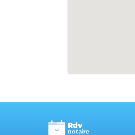
Rdv
n
otai
r
e