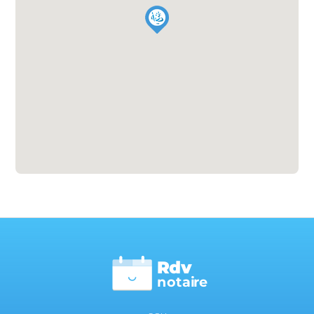
Rdv
n
otai
r
e