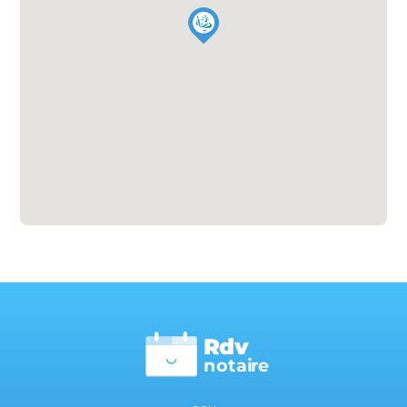
Rdv
n
otai
r
e