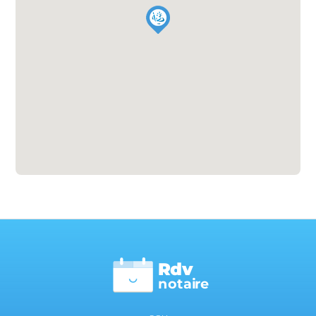
Rdv
n
otai
r
e