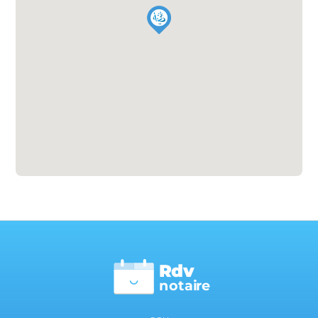
Rdv
n
otai
r
e