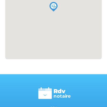
Rdv
n
otai
r
e