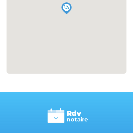
Rdv
n
otai
r
e