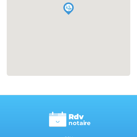
Rdv
n
otai
r
e