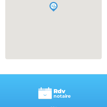
Rdv
n
otai
r
e