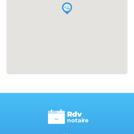
Rdv
n
otai
r
e