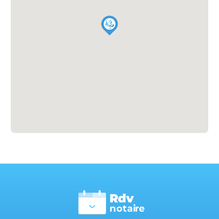
Rdv
n
otai
r
e