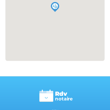
Rdv
n
otai
r
e