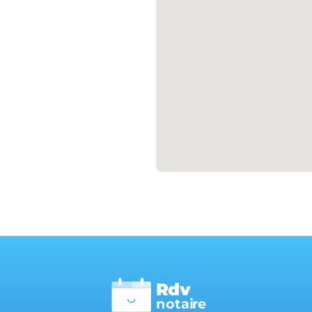
Rdv
n
otai
r
e