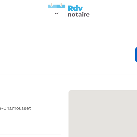
Rdv
n
otai
r
e
De-Chamousset