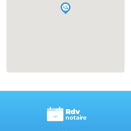
Rdv
n
otai
r
e