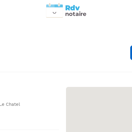
Rdv
n
otai
r
e
Le Chatel