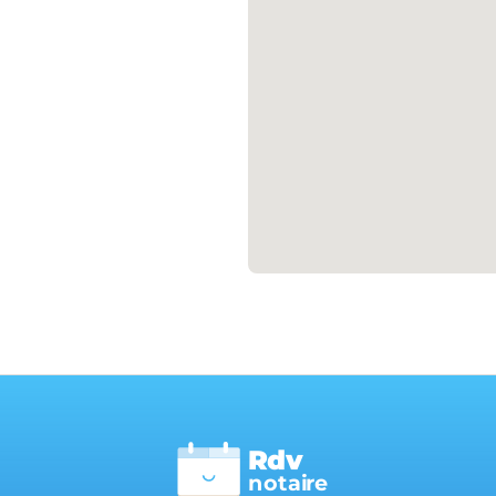
Rdv
n
otai
r
e