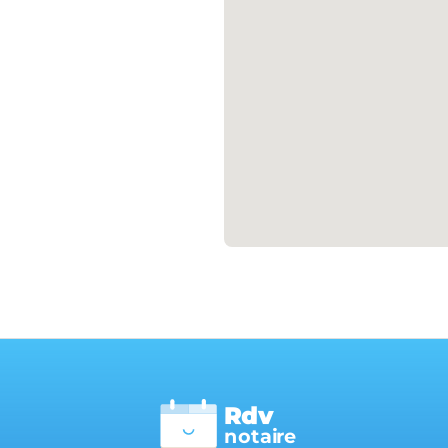
Rdv
n
otai
r
e