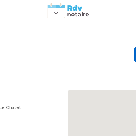
Rdv
n
otai
r
e
Le Chatel