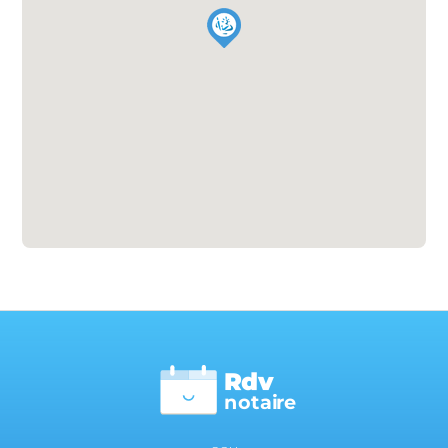
Rdv
n
otai
r
e