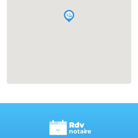
Rdv
n
otai
r
e