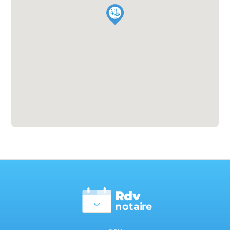
Rdv
n
otai
r
e