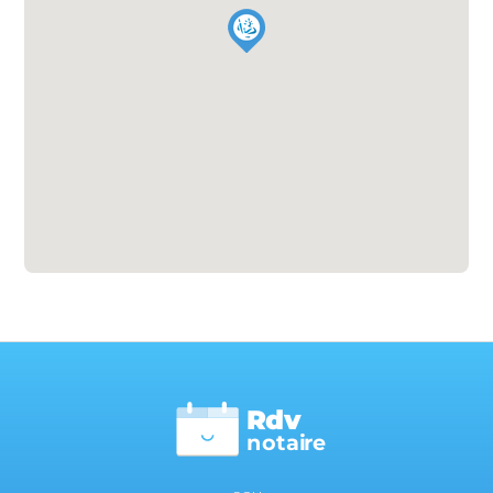
Rdv
n
otai
r
e