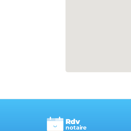
Rdv
n
otai
r
e