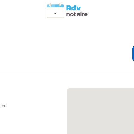
Rdv
n
otai
r
e
dex