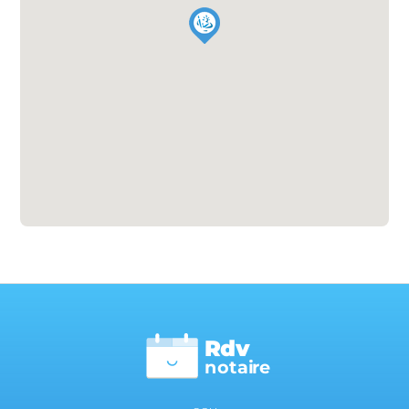
Rdv
n
otai
r
e