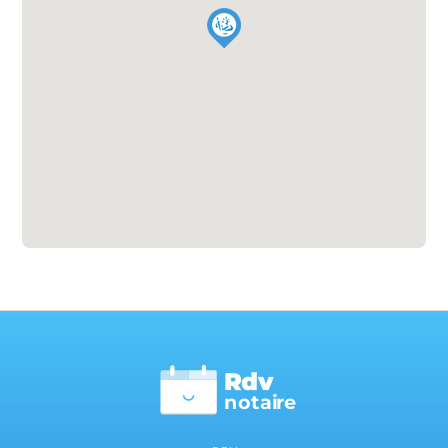
Rdv
n
otai
r
e