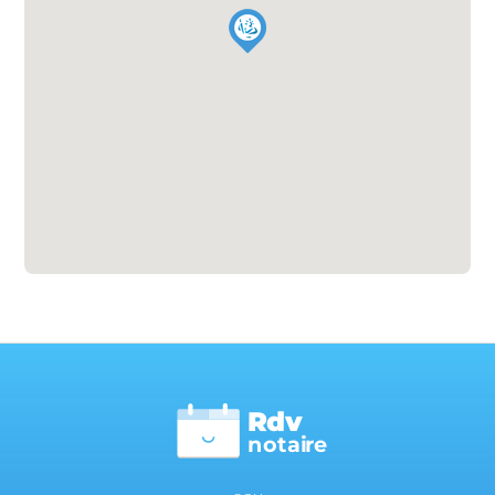
Rdv
n
otai
r
e