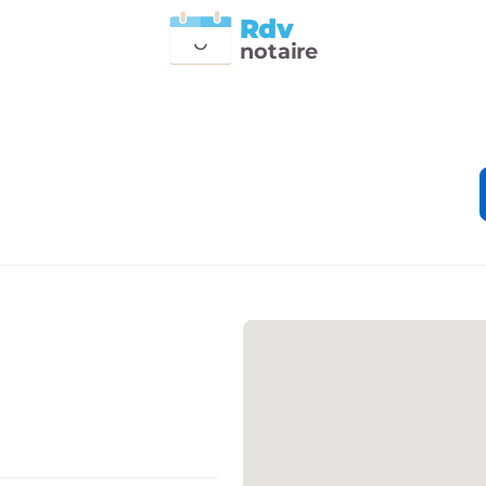
Rdv
n
otai
r
e