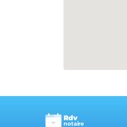
Rdv
n
otai
r
e