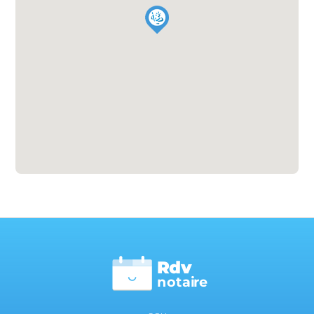
Rdv
n
otai
r
e