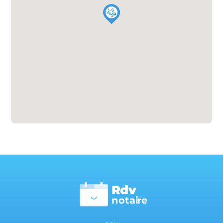
Rdv
n
otai
r
e