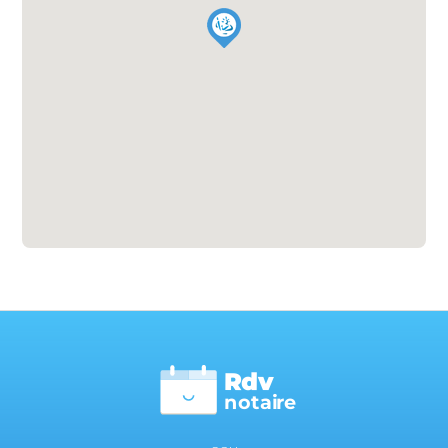
Rdv
n
otai
r
e