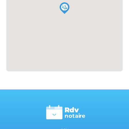
Rdv
n
otai
r
e