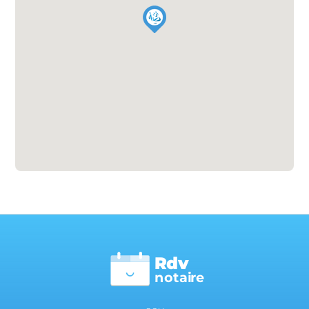
Rdv
n
otai
r
e