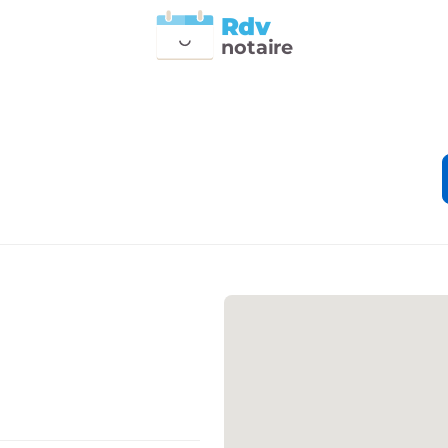
Rdv
n
otai
r
e