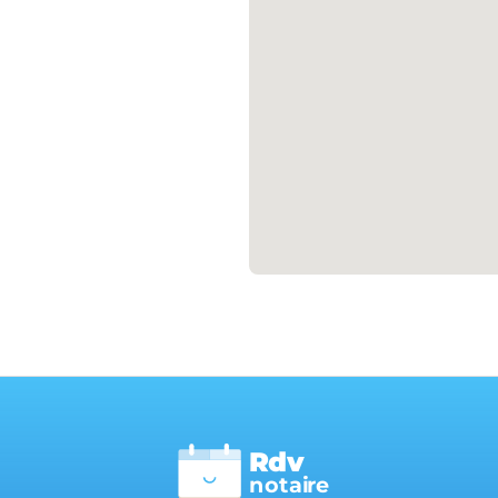
Rdv
n
otai
r
e