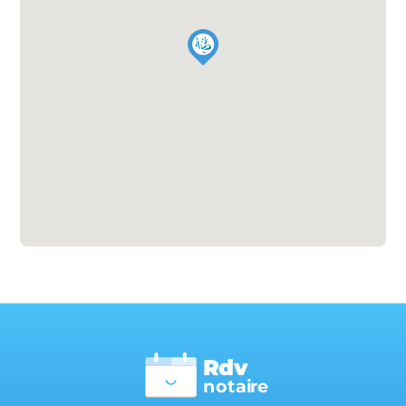
Rdv
n
otai
r
e