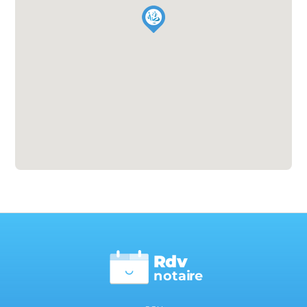
Rdv
n
otai
r
e