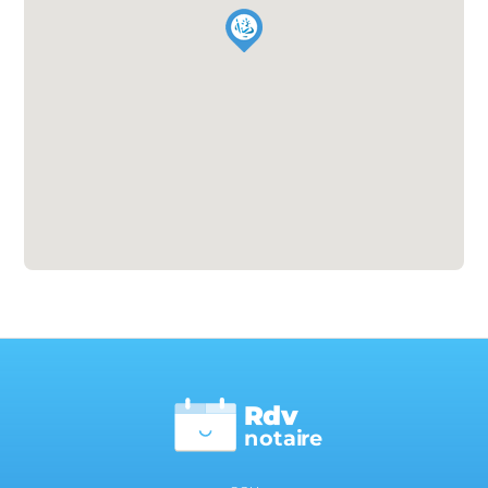
Rdv
n
otai
r
e