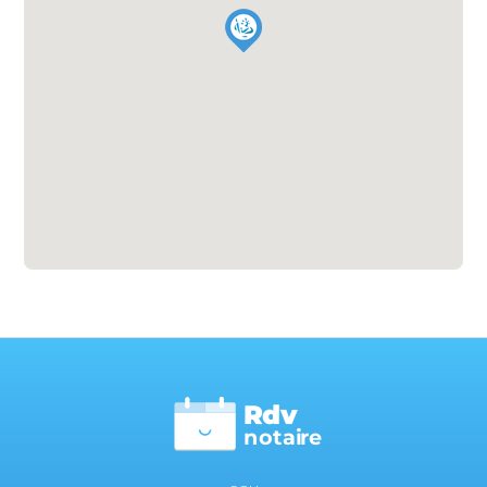
Rdv
n
otai
r
e