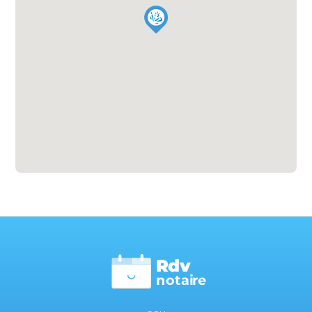
Rdv
n
otai
r
e