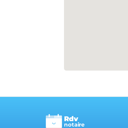
Rdv
n
otai
r
e