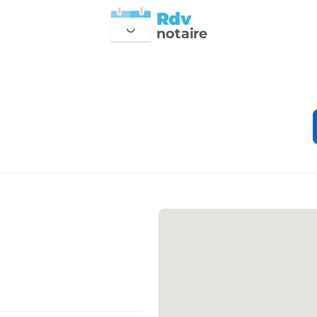
Rdv
n
otai
r
e