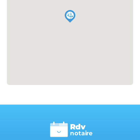
Rdv
n
otai
r
e