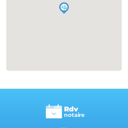
Rdv
n
otai
r
e