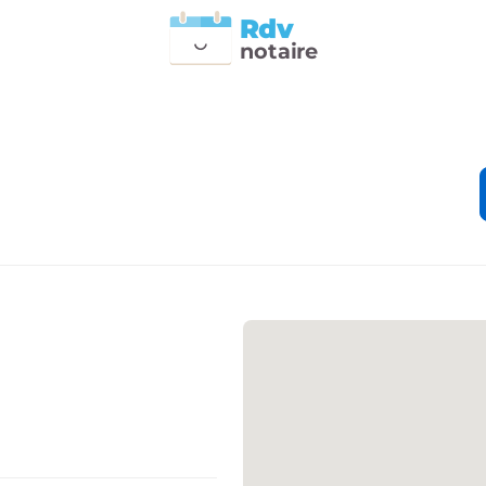
Rdv
n
otai
r
e