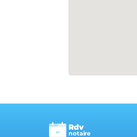
Rdv
n
otai
r
e