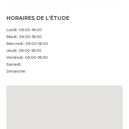
HORAIRES DE L'ÉTUDE
Lundi:
09:00-18:00
Mardi:
09:00-18:00
Mercredi:
09:00-18:00
Jeudi:
09:00-18:00
Vendredi:
09:00-18:00
Samedi:
Dimanche: