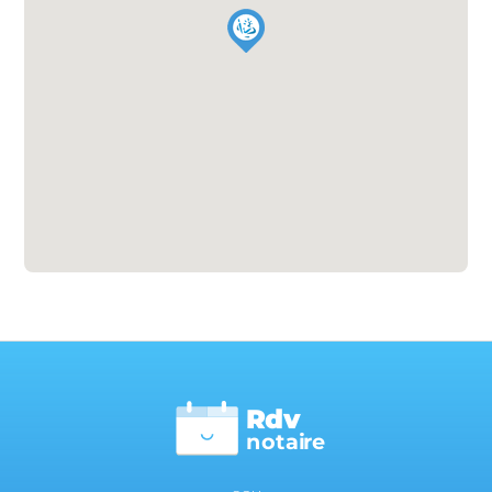
Rdv
n
otai
r
e