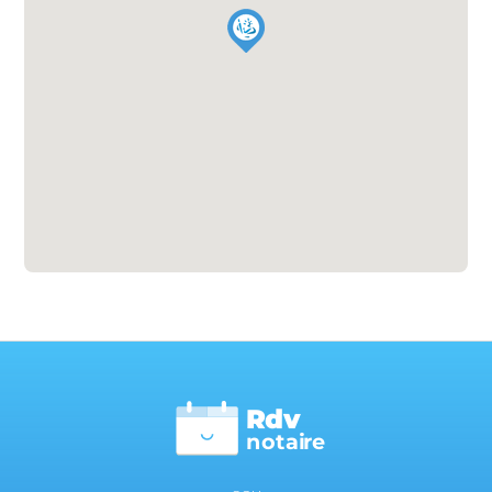
Rdv
n
otai
r
e