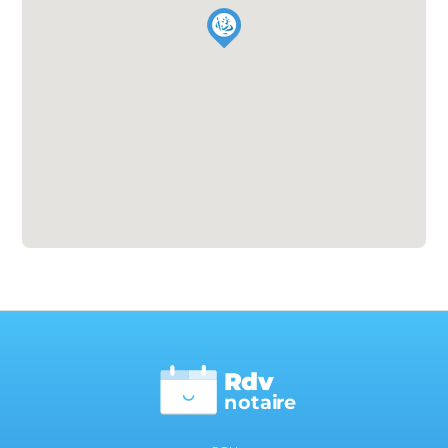
Rdv
n
otai
r
e