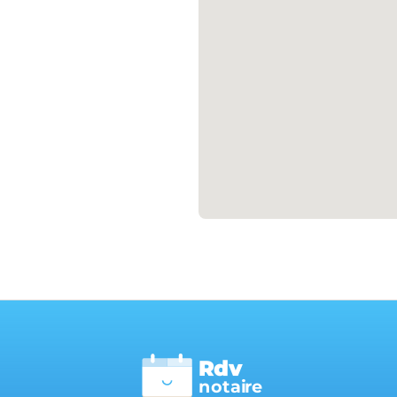
Rdv
n
otai
r
e