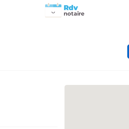
Rdv
n
otai
r
e