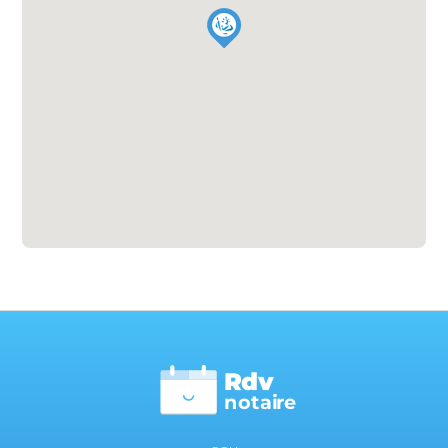
Rdv
n
otai
r
e